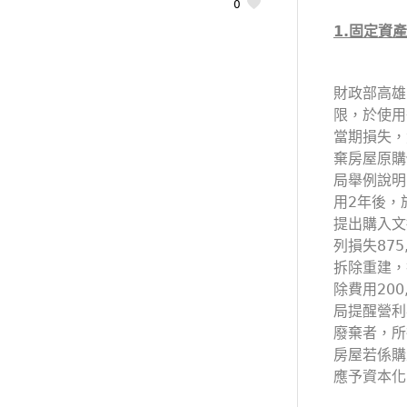
0
1.
固定資產
財政部高雄
限，於使用
當期損失，
棄房屋原購
局舉例說明
用2年後，
提出購入文
列損失87
拆除重建，拆
除費用20
局提醒營利
廢棄者，所
房屋若係購
應予資本化