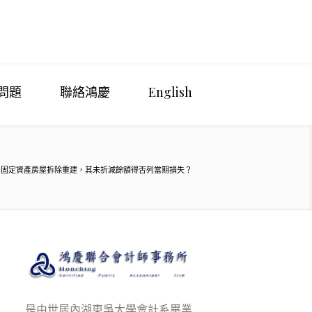
問題
聯絡鴻慶
English
固定資產房屋拆除重建，其未折減餘額得否列當期損失？
是由世居內湖東吳大學會計系畢業