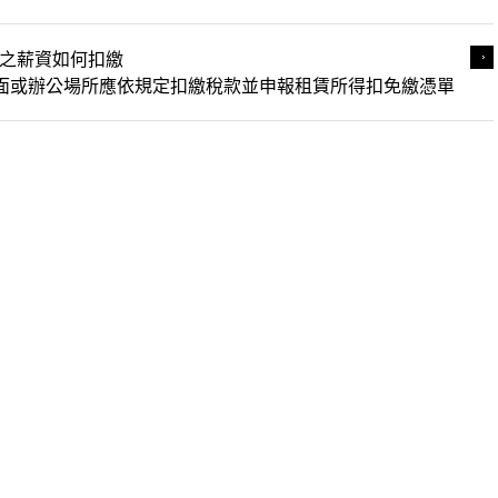
之薪資如何扣繳
面或辦公場所應依規定扣繳稅款並申報租賃所得扣免繳憑單