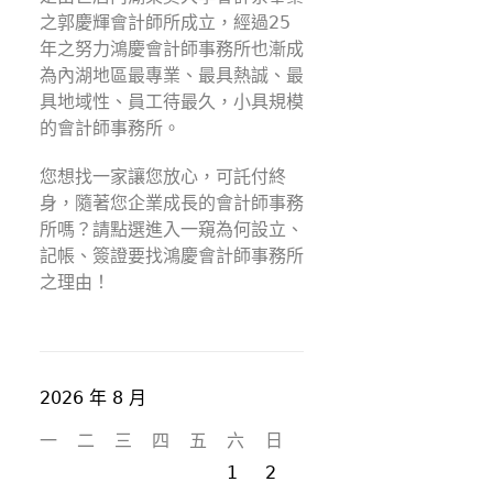
之郭慶輝會計師所成立，經過25
年之努力鴻慶會計師事務所也漸成
為內湖地區最專業、最具熱誠、最
具地域性、員工待最久，小具規模
的會計師事務所。
您想找一家讓您放心，可託付終
身，隨著您企業成長的會計師事務
所嗎？請點選進入一窺為何設立、
記帳、簽證要找鴻慶會計師事務所
之理由！
2026 年 8 月
一
二
三
四
五
六
日
1
2