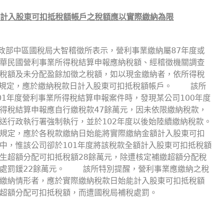
計入股東可扣抵稅額帳戶之稅額應以實際繳納為限
財政部中區國稅局大智稽徵所表示，營利事業繳納屬87年度或
華民國營利事業所得稅結算申報應納稅額、經稽徵機關調查
稅額及未分配盈餘加徵之稅額，如以現金繳納者，依所得稅
3規定，應於繳納稅款日計入股東可扣抵稅額帳戶。 該所
01年度營利事業所得稅結算申報案件時，發現某公司100年度
得稅結算申報應自行繳稅款47餘萬元，因未依限繳納稅款，
送行政執行署強制執行，並於102年度以後始陸續繳納稅款。
規定，應於各稅款繳納日始能將實際繳納金額計入股東可扣
中，惟該公司卻於101年度將該稅款全額計入股東可扣抵稅額
生超額分配可扣抵稅額28餘萬元，除遭核定補繳超額分配稅
另處罰鍰22餘萬元。 該所特別提醒，營利事業應繳納之稅
繳納情形者，應於實際繳納稅款日始能計入股東可扣抵稅額
超額分配可扣抵稅額，而遭國稅局補稅處罰。