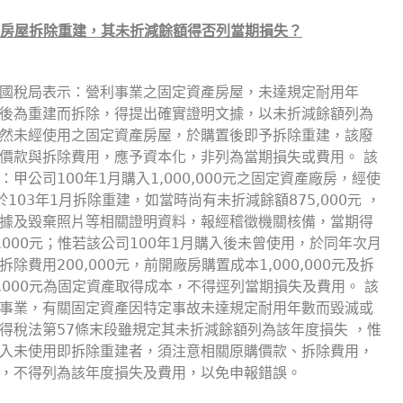
房屋拆除重建，其未折減餘額得否列當期損失？
國稅局表示：營利事業之固定資產房屋，未達規定耐用年
後為重建而拆除，得提出確實證明文據，以未折減餘額列為
然未經使用之固定資產房屋，於購置後即予拆除重建，該廢
價款與拆除費用，應予資本化，非列為當期損失或費用。 該
：甲公司100年1月購入1,000,000元之固定資產廠房，經使
於103年1月拆除重建，如當時尚有未折減餘額875,000元 ，
據及毀棄照片等相關證明資料，報經稽徵機關核備，當期得
5,000元；惟若該公司100年1月購入後未曾使用，於同年次月
除費用200,000元，前開廠房購置成本1,000,000元及拆
0,000元為固定資產取得成本，不得逕列當期損失及費用。 該
事業，有關固定資產因特定事故未達規定耐用年數而毀滅或
得稅法第57條末段雖規定其未折減餘額列為該年度損失 ，惟
入未使用即拆除重建者，須注意相關原購價款、拆除費用，
，不得列為該年度損失及費用，以免申報錯誤。