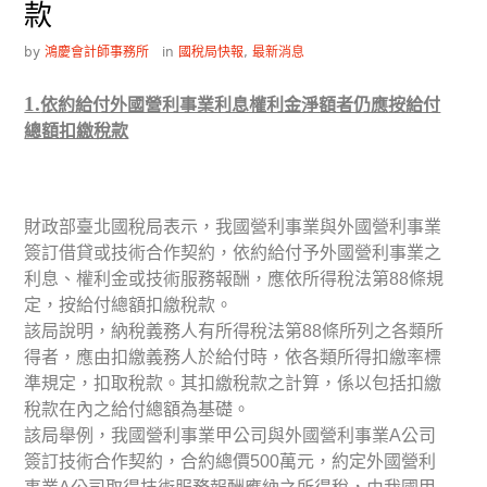
款
by
鴻慶會計師事務所
in
國稅局快報
,
最新消息
1.
依約給付外國營利事業利息權利金淨額者仍應按給付
總額扣繳稅款
財政部臺北國稅局表示，我國營利事業與外國營利事業
簽訂借貸或技術合作契約，依約給付予外國營利事業之
利息、權利金或技術服務報酬，應依所得稅法第
條規
88
定，按給付總額扣繳稅款。
該局說明，納稅義務人有所得稅法第
條所列之各類所
88
得者，應由扣繳義務人於給付時，依各類所得扣繳率標
準規定，扣取稅款。其扣繳稅款之計算，係以包括扣繳
稅款在內之給付總額為基礎。
該局舉例，我國營利事業甲公司與外國營利事業
公司
A
簽訂技術合作契約，合約總價
萬元，約定外國營利
500