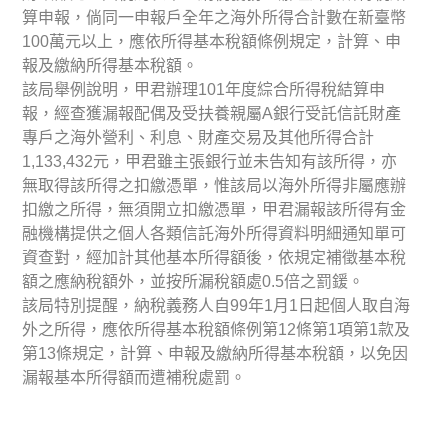
算申報，倘同一申報戶全年之海外所得合計數在新臺幣
萬元以上，應依所得基本稅額條例規定，計算、申
100
報及繳納所得基本稅額。
該局舉例說明，甲君辦理
年度綜合所得稅結算申
101
報，經查獲漏報配偶及受扶養親屬
銀行受託信託財產
A
專戶之海外營利、利息、財產交易及其他所得合計
元，甲君雖主張銀行並未告知有該所得，亦
1,133,432
無取得該所得之扣繳憑單，惟該局以海外所得非屬應辦
扣繳之所得，無須開立扣繳憑單，甲君漏報該所得有金
融機構提供之個人各類信託海外所得資料明細通知單可
資查對，經加計其他基本所得額後，依規定補徵基本稅
額之應納稅額外，並按所漏稅額處
倍之罰鍰。
0.5
該局特別提醒，納稅義務人自
年
月
日起個人取自海
99
1
1
外之所得，應依所得基本稅額條例第
條第
項第
款及
12
1
1
第
條規定，計算、申報及繳納所得基本稅額，以免因
13
漏報基本所得額而遭補稅處罰。