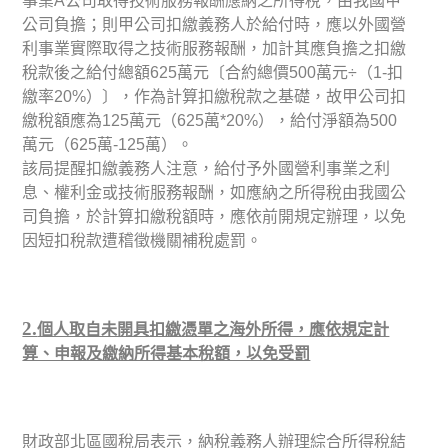
事業
公司取得技術服務報酬應納之所得稅，由我國甲
A
公司負擔；則甲公司扣繳義務人於給付時，應以外國營
利事業實際取得之技術服務報酬，加計其應負擔之扣繳
稅款後之給付總額
萬元〔合約總價
萬元
（
扣
625
500
÷
1-
繳率
）〕，作為計算扣繳稅款之基礎，故甲公司扣
20%
繳稅額應為
萬元（
萬
），給付淨額為
125
625
*20%
500
萬元（
萬
萬）。
625
-125
該局提醒扣繳義務人注意，給付予外國營利事業之利
息、權利金或技術服務報酬，如應納之所得稅由我國公
司負擔，於計算扣繳稅額時，應依前開規定辦理，以免
因短扣稅款遭稽徵機關補稅處罰。
2.
個人取自未開具扣繳憑單之海外所得，應依規定計
算、申報及繳納所得基本稅額，以免受罰
財政部北區國稅局表示，納稅義務人辦理綜合所得稅結