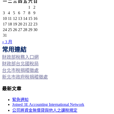
一
二
三
四
五
六
日
1
2
3
4
5
6
7
8
9
10
11
12
13
14
15
16
17
18
19
20
21
22
23
24
25
26
27
28
29
30
31
« 3 月
常用連結
財政部稅務入口網
財政部台北國稅局
台北市稅捐稽徵處
新北市政府稅捐稽徵處
最新文章
緊急通知
Joined 3E Accounting International Network
公司將資金無償貸與他人之課稅規定