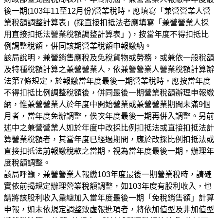
後一期
(103
年
11
至
12
月份
)
營業稅時，應填寫「兼營營業人營
業稅額調整計算表」
(
採直接扣抵法者應填寫「兼營營業人採
用直接扣抵法營業稅額調整計算表」
)
，按當年度不得扣抵比
例調整稅額，併同該期營業稅額申報繳納。
該局說明，兼營銷售應稅及免稅貨物或勞務，或兼依一般稅額
及特種稅額計算之兼營營業人，依兼營營業人營業稅額計算辦
法第
7
條規定，於報繳當年度最後一期營業稅時，應按當年度
不得扣抵比例調整稅額後，併同最後一期營業稅額辦理申報繳
納，惟兼營營業人於年度中開始營業或兼營營業期間未滿
9
個
月者，當年度免辦調整，俟次年度最後一期再併入調整。另前
述中之兼營營業人如於年度中改採比例扣抵法或直接扣抵法計
算營業稅額者，其當年度已經過期間，應於改採比例扣抵法或
直接扣抵法前報繳稅款之當期，視為當年度最後一期，辦理年
度稅額調整。
該局呼籲，兼營營業人報繳
103
年度最後一期營業稅時，請確
實依前揭規定辦理營業稅額調整，如
103
年度有股利收入，也
請將該股利收入彙總加入當年度最後一期「免稅銷售額」計算
申報，如未依規定調整致虛報進項者，將依加值型及非加值型