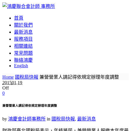
首頁
關於我們
最新消息
服務項目
相關連結
常見問題
聯絡鴻慶
English
Home
國稅局快報
兼營營業人請記得依規定辦理年度調整
2015
01.19
Off
0
兼營營業人請記得依規定辦理年度調整
by
鴻慶會計師事務所
in
國稅局快報
,
最新消息
財政部臺北國稅局表示，年終將屆，兼營營業人報繳本年度最