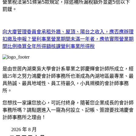
營業稅法第
51
條第
5
款規定，除追補所漏稅額外並處
5
倍以下
罰鍰。
向大廈管理委員會承租外牆、屋頂、陽台之收入，應否應辦理
扣繳及申報？
營利事業營業期間未滿一年者，應依實際營業期
間比例換算全年所得額核課營利事業所得稅
是由世居內湖東吳大學會計系畢業之郭慶輝會計師所成立，經
過25年之努力鴻慶會計師事務所也漸成為內湖地區最專業、最
具熱誠、最具地域性、員工待最久，小具規模的會計師事務
所。
您想找一家讓您放心，可託付終身，隨著您企業成長的會計師
事務所嗎？請點選進入一窺為何設立、記帳、簽證要找鴻慶會
計師事務所之理由！
2026 年 8 月