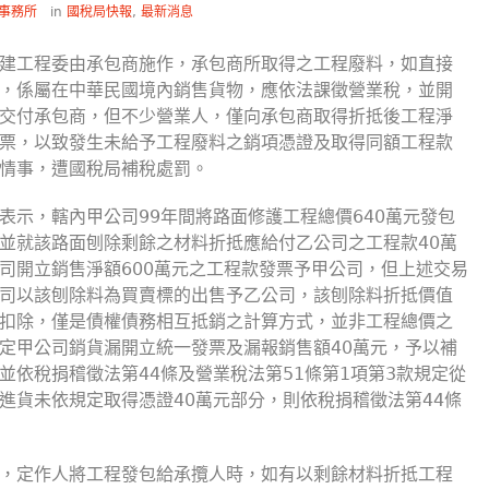
事務所
in
國稅局快報
,
最新消息
建工程委由承包商施作，承包商所取得之工程廢料，如直接
，係屬在中華民國境內銷售貨物，應依法課徵營業稅，並開
交付承包商，但不少營業人，僅向承包商取得折抵後工程淨
票，以致發生未給予工程廢料之銷項憑證及取得同額工程款
情事，遭國稅局補稅處罰。
表示，轄內甲公司99年間將路面修護工程總價640萬元發包
並就該路面刨除剩餘之材料折抵應給付乙公司之工程款40萬
司開立銷售淨額600萬元之工程款發票予甲公司，但上述交易
司以該刨除料為買賣標的出售予乙公司，該刨除料折抵價值
扣除，僅是債權債務相互抵銷之計算方式，並非工程總價之
定甲公司銷貨漏開立統一發票及漏報銷售額40萬元，予以補
並依稅捐稽徵法第44條及營業稅法第51條第1項第3款規定從
進貨未依規定取得憑證40萬元部分，則依稅捐稽徵法第44條
，定作人將工程發包給承攬人時，如有以剩餘材料折抵工程