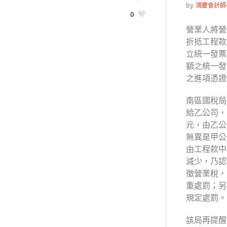
by
鴻慶會計師
0
營業人將營
折抵工程款
立統一發票
額之統一發
之進項憑證
南區國稅局
給乙公司，
元，由乙公
無異是甲公
由工程款中
減少，乃認
徵營業稅，
重處罰；另
規定處罰。
該局再提醒