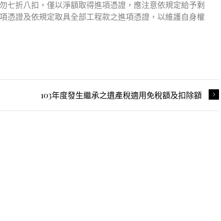
勿七折八扣，僅以淨額取得進項憑證，應注意依規定給予剩
項憑證及依規定取具全部工程款之進項憑證，以維護自身權
103年度發生繼承之遺產稅適用免稅額及扣除額