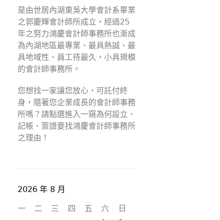
是由世居內湖東吳大學會計系畢業
之郭慶輝會計師所成立，經過25
年之努力鴻慶會計師事務所也漸成
為內湖地區最專業、最具熱誠、最
具地域性、員工待最久，小具規模
的會計師事務所。
您想找一家讓您放心，可託付終
身，隨著您企業成長的會計師事務
所嗎？請點選進入一窺為何設立、
記帳、簽證要找鴻慶會計師事務所
之理由！
2026 年 8 月
一
二
三
四
五
六
日