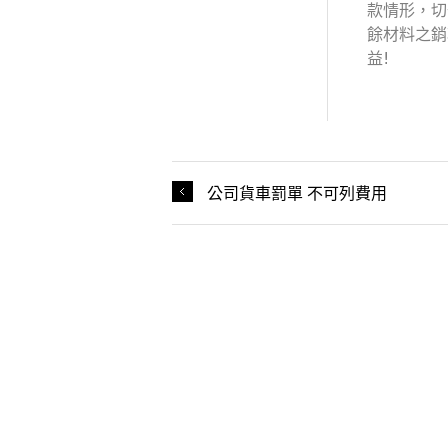
款情形，切
餘材料之銷
益!
公司貨車罰單 不可列費用