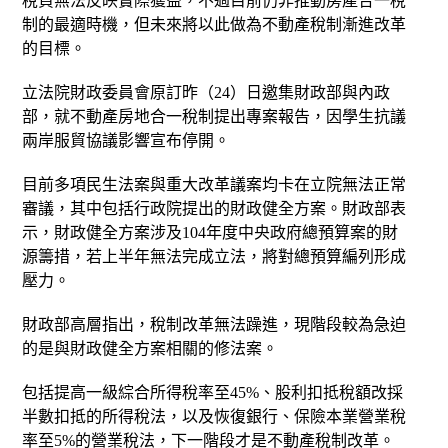
稅負無法反映實際獲益，不過目前仍非推動房產合一稅
制的最適時機，但未來將以此做為不動產稅制漸進改革
的目標。
立法院財政委員會原訂昨（24）日邀集財政部與內政
部，就不動產房地合一稅制提出專案報告，因學生抗議
兩岸服貿協議影響宣布停開。
目前多項民生法案與重大改革議案均卡在立院無法正常
審議，其中包括行政院提出的財政健全方案。財政部表
示，財政健全方案涉及104年度中央政府總預算案的財
源籌措，若上半年無法完成立法，將對總預算編列形成
壓力。
財政部高層指出，稅制改革無法躁進，現階段較為急迫
的是與財政健全方案相關的修法案。
包括提高一級綜合所得稅率至45%、股利扣抵稅額改採
半數扣抵的所得稅法，以及恢復銀行、保險本業營業稅
率至5%的營業稅法，下一階段才是不動產稅制改革。