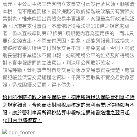
萬元。甲公司主張其確有開立支票交付虛設行號兌領，願繳清
本稅，但不應處罰鍰。嗣於提起行政訴訟階段改稱另有實際交
易對象，惟未能提出具體交易事實證明，案經最高行政法院認
為，所謂有支付事實，不應依所得稅法第110條之規定處罰
者，係以查核準則第67條第1項規範內容為適用標的，而非只
要有金錢支出，不問支付原因、對象，都能列報費用或損失，
或縱經查獲與所稱支付對象交易不實，亦免處罰。否則，勢必
助長營利事業違法不實申報，妨礙租稅公平的維持及所得稅法
對不實申報處罰的立法意旨，判決甲公司敗訴確定。
該局呼籲，營利事業對自身交易對象及交易事實最清楚，應誠
實記帳並保留交易過程之資料，千萬不要取具不實交易對象憑
證，造成困擾又受罰，得不償失。
給付所得時扣取之補充保險費，適用所得稅法保險費列舉扣除
之規定
獨資、合夥商號對國稅局核定的營利事業所得額如有不
服，應於營利事業所得稅結算申報核定通知書送達之翌日起
30日內申請復查。