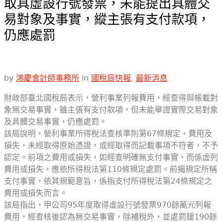
取具虛設行號發票，未能提出具體交
易對象及事實，縱主張有支付款項，
仍應處罰
by
鴻慶會計師事務所
in
國稅局快報
,
最新消息
財政部臺北國稅局表示，營利事業列報費用，經查得與帳載對
象無交易事實，雖主張有支付款項，但未能舉證實際交易對象
及具體交易事實，仍應處罰。
該局說明，營利事業所得稅法查核準則第67條規定，費用及
損失，未經取得原始憑證，或經取得而記載事項不符者，不予
認定。前項之費用或損失，如經查明確無支付事實，而係虛列
費用或損失，應依所得稅法第110條規定處罰。前揭規定所稱
支付事實，依其規範意旨，係指支付所得稅法第24條規定之
費用或損失而言。
該局指出，甲公司95年度取得虛設行號發票970餘萬元列報
費用，經查核後認為無交易事實，除補稅外，並處罰鍰190餘