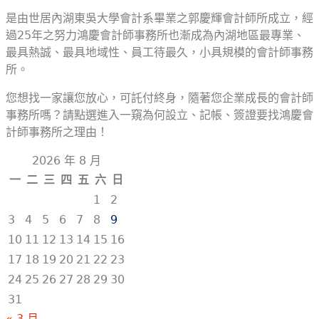
是由世居內湖東吳大學會計系畢業之郭慶輝會計師所成立，經
過25年之努力鴻慶會計師事務所也漸成為內湖地區最專業、
最具熱誠、最具地域性、員工待最久，小具規模的會計師事務
所。
您想找一家讓您放心，可託付終身，隨著您企業成長的會計師
事務所嗎？請點選進入一窺為何設立、記帳、簽證要找鴻慶會
計師事務所之理由！
2026 年 8 月
一
二
三
四
五
六
日
1
2
3
4
5
6
7
8
9
10
11
12
13
14
15
16
17
18
19
20
21
22
23
24
25
26
27
28
29
30
31
« 3 月