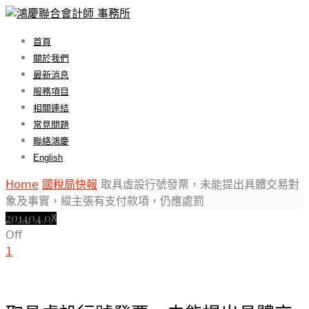
首頁
關於我們
最新消息
服務項目
相關連結
常見問題
聯絡鴻慶
English
Home
國稅局快報
取具虛設行號發票，未能提出具體交易對
象及事實，縱主張有支付款項，仍應處罰
2014
04.08
Off
1