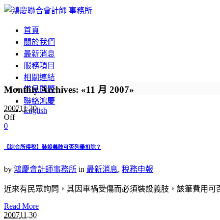
首頁
關於我們
最新消息
服務項目
相關連結
Monthly Archives: «11 月 2007»
常見問題
聯絡鴻慶
2007
11.30
English
Off
0
【綜合所得稅】裝設義肢可否列舉扣除？
by
鴻慶會計師事務所
in
最新消息
,
稅務申報
近來有民眾詢問，其因車禍受傷而必須裝設義肢，該筆費用可
Read More
2007
11.30