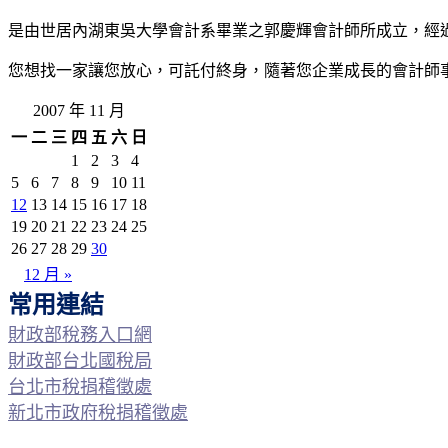
是由世居內湖東吳大學會計系畢業之郭慶輝會計師所成立，經
您想找一家讓您放心，可託付終身，隨著您企業成長的會計師
2007 年 11 月
一
二
三
四
五
六
日
1
2
3
4
5
6
7
8
9
10
11
12
13
14
15
16
17
18
19
20
21
22
23
24
25
26
27
28
29
30
12 月 »
常用連結
財政部稅務入口網
財政部台北國稅局
台北市稅捐稽徵處
新北市政府稅捐稽徵處