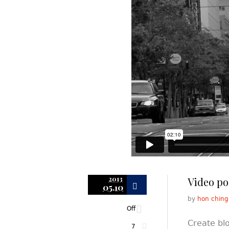
2013
Video po
05.10
by
hon ching
Off
Create blo
7