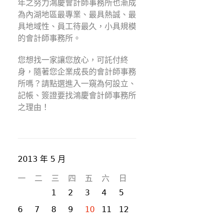
年之努力鴻慶會計師事務所也漸成
為內湖地區最專業、最具熱誠、最
具地域性、員工待最久，小具規模
的會計師事務所。
您想找一家讓您放心，可託付終
身，隨著您企業成長的會計師事務
所嗎？請點選進入一窺為何設立、
記帳、簽證要找鴻慶會計師事務所
之理由！
2013 年 5 月
一
二
三
四
五
六
日
1
2
3
4
5
6
7
8
9
10
11
12