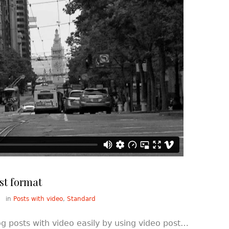
st format
in
Posts with video
,
Standard
g posts with video easily by using video post…