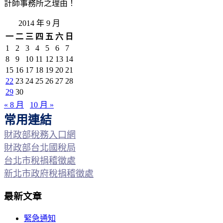
計師事務所之理由！
2014 年 9 月
一
二
三
四
五
六
日
1
2
3
4
5
6
7
8
9
10
11
12
13
14
15
16
17
18
19
20
21
22
23
24
25
26
27
28
29
30
« 8 月
10 月 »
常用連結
財政部稅務入口網
財政部台北國稅局
台北市稅捐稽徵處
新北市政府稅捐稽徵處
最新文章
緊急通知