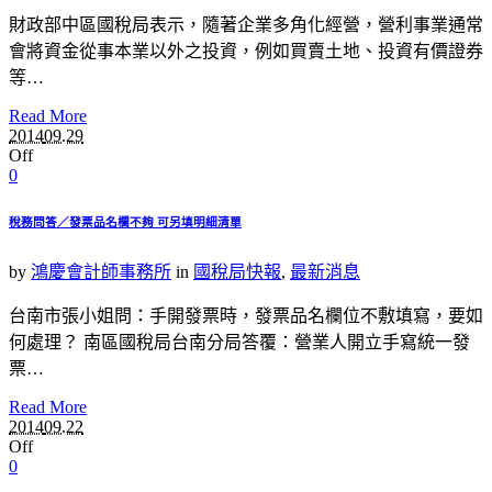
財政部中區國稅局表示，隨著企業多角化經營，營利事業通常
會將資金從事本業以外之投資，例如買賣土地、投資有價證券
等…
Read More
2014
09.29
Off
0
稅務問答／發票品名欄不夠 可另填明細清單
by
鴻慶會計師事務所
in
國稅局快報
,
最新消息
台南市張小姐問：手開發票時，發票品名欄位不敷填寫，要如
何處理？ 南區國稅局台南分局答覆：營業人開立手寫統一發
票…
Read More
2014
09.22
Off
0