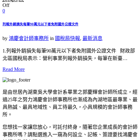
Off
0
列報外銷損失每筆90萬元以下者免附國外公證文件
by
鴻慶會計師事務所
in
國稅局快報
,
最新消息
1.列報外銷損失每筆90萬元以下者免附國外公證文件 財政部
北區國稅局表示：營利事業列報外銷損失，每筆在新臺…
Read More
是由世居內湖東吳大學會計系畢業之郭慶輝會計師所成立，經
過25年之努力鴻慶會計師事務所也漸成為內湖地區最專業、最
具熱誠、最具地域性、員工待最久，小具規模的會計師事務
所。
您想找一家讓您放心，可託付終身，隨著您企業成長的會計師
事務所嗎？請點選進入一窺為何設立、記帳、簽證要找鴻慶會