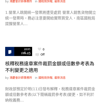
by
鴻慶會計師事務所
in
國稅局快報
,
最新消息
1.營業人跳開統一發票將遭受處罰 營業人銷售貨物開立
統一發票時，務必注意要開給實際買受人，南區國稅局
提醒營業人…
2015
0
06.15
Off
核釋稅務違章案件裁罰金額或倍數參考表為
不利變更之適用
by
鴻慶會計師事務所
in
國稅局快報
,
最新消息
財政部預定於明(11)日發布解釋，稅務違章案件裁罰金
額或倍數參考表(以下簡稱裁罰參考表)變更，如不利於
納稅義務…