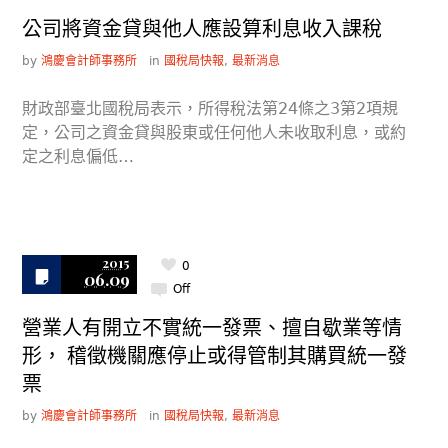
公司將資金貸與他人應設算利息收入課稅
by
鴻慶會計師事務所
in
國稅局快報
,
最新消息
財政部臺北國稅局表示，所得稅法第24條之3第2項規
定，公司之資金貸與股東或任何他人未收取利息，或約
定之利息偏低…
2015
0
06.09
Off
營業人有開立不實統一發票、擅自歇業等情
形， 稽徵機關應停止或得管制其購買統一發
票
by
鴻慶會計師事務所
in
國稅局快報
,
最新消息