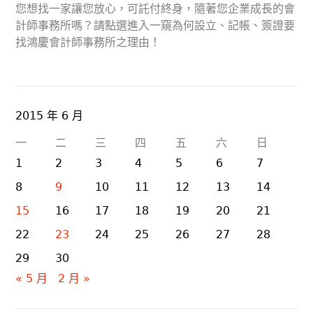
您想找一家讓您放心，可託付終身，隨著您企業成長的會
計師事務所嗎？請點選進入一窺為何設立、記帳、簽證要
找鴻慶會計師事務所之理由！
2015 年 6 月
一
二
三
四
五
六
日
1
2
3
4
5
6
7
8
9
10
11
12
13
14
15
16
17
18
19
20
21
22
23
24
25
26
27
28
29
30
« 5 月
2 月 »