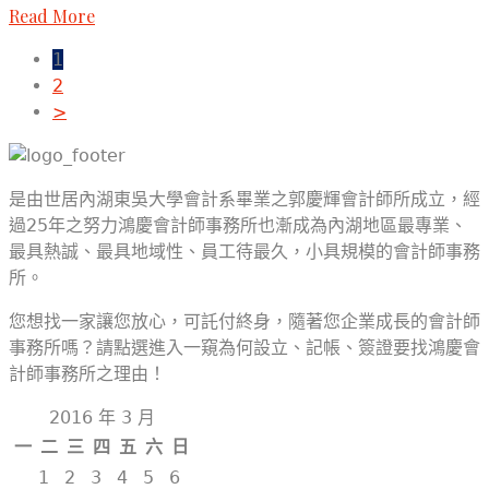
Read More
1
2
>
是由世居內湖東吳大學會計系畢業之郭慶輝會計師所成立，經
過25年之努力鴻慶會計師事務所也漸成為內湖地區最專業、
最具熱誠、最具地域性、員工待最久，小具規模的會計師事務
所。
您想找一家讓您放心，可託付終身，隨著您企業成長的會計師
事務所嗎？請點選進入一窺為何設立、記帳、簽證要找鴻慶會
計師事務所之理由！
2016 年 3 月
一
二
三
四
五
六
日
1
2
3
4
5
6