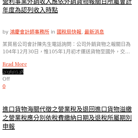
營利事業外銷收入應依外銷貨物報關日所屬會計
年度為認列收入時點
by
鴻慶會計師事務所
in
國稅局快報
,
最新消息
某貿易公司會計陳先生電話詢問：公司外銷貨物之報關日為
104年12月30日，惟105年1月初才運送貨物至國外，交…
Read More
2016
03.18
Off
0
進口貨物海關代徵之營業稅及退回進口貨物溢繳
之營業稅應分別依稅費繳納日期及退稅所屬期別
申報