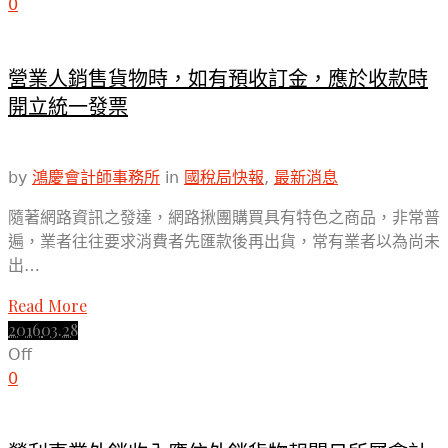
0
營業人銷售貨物時，如有預收訂金，應於收款時
開立統一發票
by
鴻慶會計師事務所
in
國稅局快報
,
最新消息
隨著網路資訊之發達，網路揪團購買具有特色之商品，非常普
遍，業者往往要求消費者先匯款後再出貨，常有業者以為尚未
出…
Read More
2016
03.28
Off
0