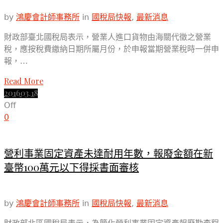
by
鴻慶會計師事務所
in
國稅局快報
,
最新消息
財政部臺北國稅局表示，營業人進口貨物由海關代徵之營業
稅，應按稅費繳納日期所屬月份，於申報當期營業稅時一併申
報，…
Read More
2016
03.18
Off
0
營利事業固定資產未達耐用年數，報廢金額在新
臺幣100萬元以下得採書面審核
by
鴻慶會計師事務所
in
國稅局快報
,
最新消息