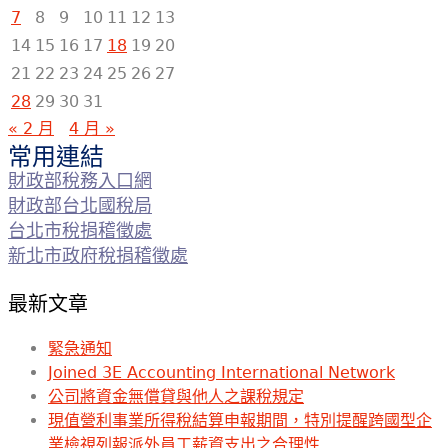
7
8
9
10
11
12
13
14
15
16
17
18
19
20
21
22
23
24
25
26
27
28
29
30
31
« 2 月
4 月 »
常用連結
財政部稅務入口網
財政部台北國稅局
台北市稅捐稽徵處
新北市政府稅捐稽徵處
最新文章
緊急通知
Joined 3E Accounting International Network
公司將資金無償貸與他人之課稅規定
現值營利事業所得稅結算申報期間，特別提醒跨國型企
業檢視列報派外員工薪資支出之合理性