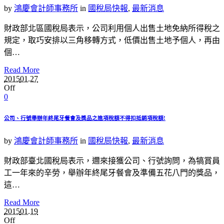
by
鴻慶會計師事務所
in
國稅局快報
,
最新消息
財政部北區國稅局表示，公司利用個人出售土地免納所得稅之
規定，取巧安排以三角移轉方式，低價出售土地予個人，再由
個…
Read More
2015
01.27
Off
0
公司、行號舉辦年終尾牙餐會及獎品之進項稅額不得扣抵銷項稅額!
by
鴻慶會計師事務所
in
國稅局快報
,
最新消息
財政部臺北國稅局表示，邇來接獲公司、行號詢問，為犒賞員
工一年來的辛勞，舉辦年終尾牙餐會及準備五花八門的獎品，
這…
Read More
2015
01.19
Off