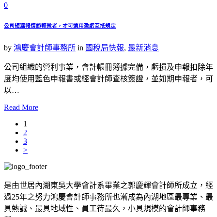
0
公司短漏報情節輕微者，才可適用盈虧互抵規定
by
鴻慶會計師事務所
in
國稅局快報
,
最新消息
公司組織的營利事業，會計帳冊簿據完備，虧損及申報扣除年
度均使用藍色申報書或經會計師查核簽證，並如期申報者，可
以…
Read More
1
2
3
>
是由世居內湖東吳大學會計系畢業之郭慶輝會計師所成立，經
過25年之努力鴻慶會計師事務所也漸成為內湖地區最專業、最
具熱誠、最具地域性、員工待最久，小具規模的會計師事務