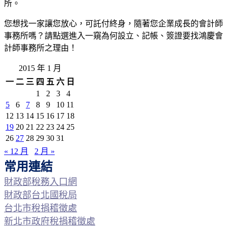
所。
您想找一家讓您放心，可託付終身，隨著您企業成長的會計師
事務所嗎？請點選進入一窺為何設立、記帳、簽證要找鴻慶會
計師事務所之理由！
2015 年 1 月
一
二
三
四
五
六
日
1
2
3
4
5
6
7
8
9
10
11
12
13
14
15
16
17
18
19
20
21
22
23
24
25
26
27
28
29
30
31
« 12 月
2 月 »
常用連結
財政部稅務入口網
財政部台北國稅局
台北市稅捐稽徵處
新北市政府稅捐稽徵處