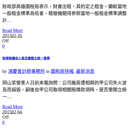
財政部高雄國稅局表示，財產出租，其約定之租金，顯較當地
一般租金標準為低者，稽徵機關得參照當地一般租金標準調整
計…
Read More
2015
02.26
Off
0
取得賠償收入是否應開立統一發票
by
鴻慶會計師事務所
in
國稅局快報
,
最新消息
岡山某營業人日前來電詢問：公司廠房遭相鄰的甲公司失火波
及而損毀，嗣後自甲公司取得相關賠償款項時，是否需開立統
一…
Read More
2015
02.04
Off
0