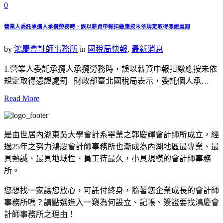
0
營業人委託承攬人承攬勞務時，誤以薪資申報扣繳應按未依規定取得憑證處罰
by
鴻慶會計師事務所
in
國稅局快報
,
最新消息
1.營業人委託承攬人承攬勞務時，誤以薪資申報扣繳應按未依
規定取得憑證處罰 財政部臺北國稅局表示，委託個人承…
Read More
是由世居內湖東吳大學會計系畢業之郭慶輝會計師所成立，經
過25年之努力鴻慶會計師事務所也漸成為內湖地區最專業、最
具熱誠、最具地域性、員工待最久，小具規模的會計師事務
所。
您想找一家讓您放心，可託付終身，隨著您企業成長的會計師
事務所嗎？請點選進入一窺為何設立、記帳、簽證要找鴻慶會
計師事務所之理由！