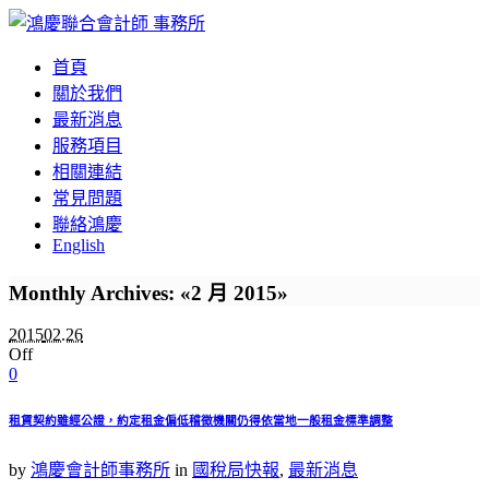
首頁
關於我們
最新消息
服務項目
相關連結
常見問題
聯絡鴻慶
English
Monthly Archives: «2 月 2015»
2015
02.26
Off
0
租賃契約雖經公證，約定租金偏低稽徵機關仍得依當地一般租金標準調整
by
鴻慶會計師事務所
in
國稅局快報
,
最新消息