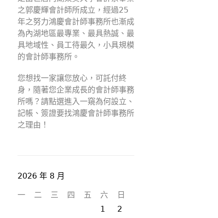
之郭慶輝會計師所成立，經過25
年之努力鴻慶會計師事務所也漸成
為內湖地區最專業、最具熱誠、最
具地域性、員工待最久，小具規模
的會計師事務所。
您想找一家讓您放心，可託付終
身，隨著您企業成長的會計師事務
所嗎？請點選進入一窺為何設立、
記帳、簽證要找鴻慶會計師事務所
之理由！
2026 年 8 月
一
二
三
四
五
六
日
1
2