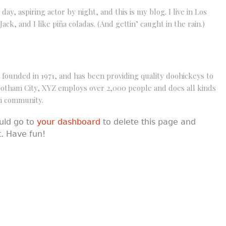
ay, aspiring actor by night, and this is my blog. I live in Los
ck, and I like piña coladas. (And gettin’ caught in the rain.)
unded in 1971, and has been providing quality doohickeys to
 Gotham City, XYZ employs over 2,000 people and does all kinds
m community.
uld go to
your dashboard
to delete this page and
. Have fun!