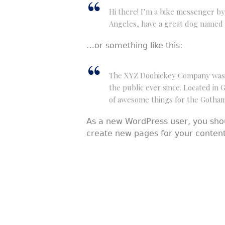
Hi there! I’m a bike messenger by d
Angeles, have a great dog named Ja
…or something like this:
The XYZ Doohickey Company was fo
the public ever since. Located in
of awesome things for the Gotha
As a new WordPress user, you sho
create new pages for your content